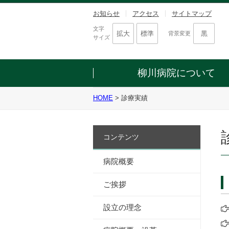
お知らせ
アクセス
サイトマップ
文字
拡大
標準
黒
背景変更
サイズ
柳川病院について
HOME
>
診療実績
病院を知る
病院へ行く
紹介する
病院概要
受診する方
患者さんのご紹介
コンテンツ
ご挨拶
入院手続き
画像検査の申込み
病院概要・沿革
お見舞い・来院の方
外来担当医一覧
病院概要
診療科・部門一覧
健康診断を受ける方
診療科一覧
ご挨拶
病院情報の公表
来院・入院の方
医療関係の方
設立の理念
柳川病院について