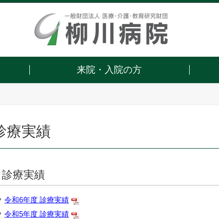
来院・入院の方
病院の取組み
調べる
働く
診療実績
外来担当医一覧
採用情報
診療実績
医療連携
診療科一覧
医療安全の取組み
病院フロア図
個人情報保護について
診療実績
医療従事者の業務負担軽減計画
令和6年度 診療実績
令和5年度 診療実績